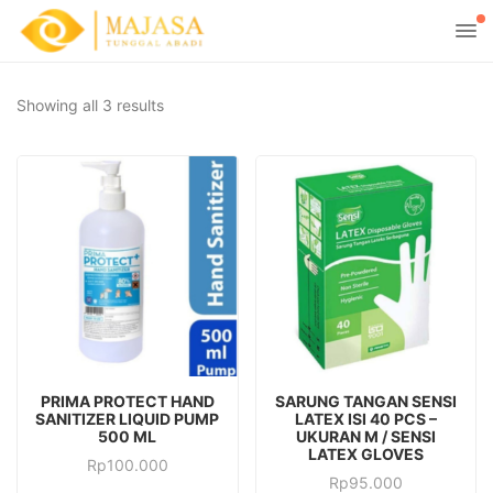
Showing all 3 results
ADD TO CART
ADD TO CART
PRIMA PROTECT HAND
SARUNG TANGAN SENSI
SANITIZER LIQUID PUMP
LATEX ISI 40 PCS –
500 ML
UKURAN M / SENSI
LATEX GLOVES
Rp
100.000
Rp
95.000