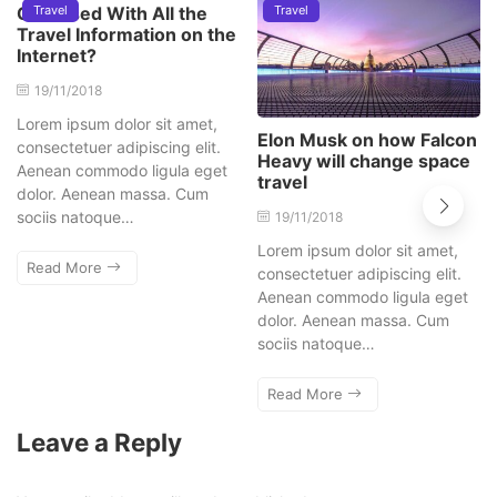
Confused With All the
Travel
Travel
Travel Information on the
Internet?
19/11/2018
Lorem ipsum dolor sit amet,
Elon Musk on how Falcon
consectetuer adipiscing elit.
Heavy will change space
Aenean commodo ligula eget
travel
dolor. Aenean massa. Cum
sociis natoque…
19/11/2018
Lorem ipsum dolor sit amet,
Read More
consectetuer adipiscing elit.
Aenean commodo ligula eget
dolor. Aenean massa. Cum
sociis natoque…
Read More
Leave a Reply