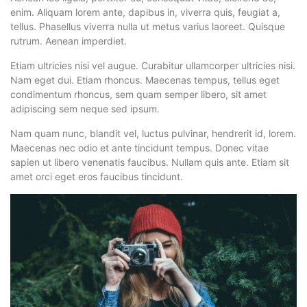
enim. Aliquam lorem ante, dapibus in, viverra quis, feugiat a,
tellus. Phasellus viverra nulla ut metus varius laoreet. Quisque
rutrum. Aenean imperdiet.
Etiam ultricies nisi vel augue. Curabitur ullamcorper ultricies nisi.
Nam eget dui. Etiam rhoncus. Maecenas tempus, tellus eget
condimentum rhoncus, sem quam semper libero, sit amet
adipiscing sem neque sed ipsum.
Nam quam nunc, blandit vel, luctus pulvinar, hendrerit id, lorem.
Maecenas nec odio et ante tincidunt tempus. Donec vitae
sapien ut libero venenatis faucibus. Nullam quis ante. Etiam sit
amet orci eget eros faucibus tincidunt.