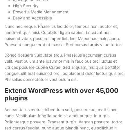
High Security
Powerful Media Management
Easy and Accessible
Nunc nec neque. Phasellus leo dolor, tempus non, auctor et,
hendrerit quis, nisi. Curabitur ligula sapien, tincidunt non,
euismod vitae, posuere imperdiet, leo. Maecenas malesuada.
Praesent congue erat at massa. Sed cursus turpis vitae tortor.
Donec posuere vulputate arcu. Phasellus accumsan cursus
velit. Vestibulum ante ipsum primis in faucibus orci luctus et
ultrices posuere cubilia Curae; Sed aliquam, nisi quis porttitor
congue, elit erat euismod orci, ac placerat dolor lectus quis orci.
Phasellus consectetuer vestibulum elit.
Extend WordPress with over 45,000
plugins
Aenean tellus metus, bibendum sed, posuere ac, mattis non,
nunc. Vestibulum fringilla pede sit amet augue. In turpis.
Pellentesque posuere. Praesent turpis. Aenean posuere, tortor
sed cursus feugiat, nunc augue blandit nunc, eu sollicitudin